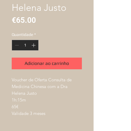
Helena Justo
Preço
€65.00
Quantidade
*
Adicionar ao carrinho
Voucher de Oferta Consulta de
Medicina Chinesa com a Dra
Helena Justo
1h:15m
65€
Validade 3 meses